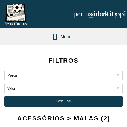
perm_identity
search
shoppi
0
Menu
FILTROS
Pesquisar
ACESSÓRIOS > MALAS (2)