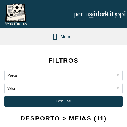
perm_identity
search
shoppi
0
Menu
FILTROS
Pesquisar
DESPORTO > MEIAS (11)